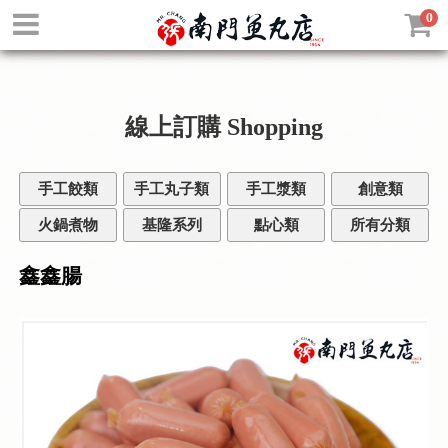
0
線上訂購
Shopping
手工餃類
手工丸子類
手工漿類
創意類
火鍋煮物
基隆系列
點心類
所有分類
鑫鑫腸