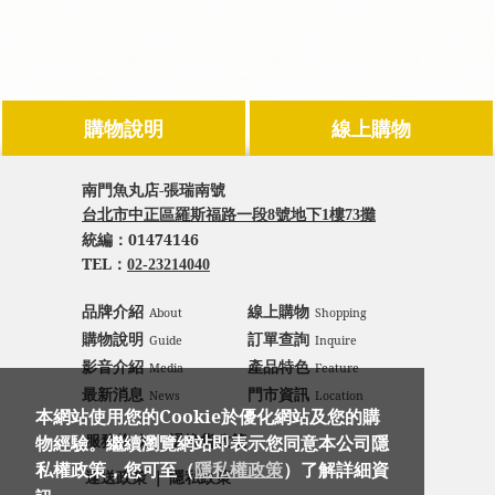
購物說明
線上購物
南門魚丸店-張瑞南號
台北市中正區羅斯福路一段8號地下1樓73攤
統編：
01474146
TEL：
02-23214040
品牌介紹
線上購物
About
Shopping
購物說明
訂單查詢
Guide
Inquire
影音介紹
產品特色
Media
Feature
最新消息
門市資訊
News
Location
本網站使用您的Cookie於優化網站及您的購
｜
物經驗。繼續瀏覽網站即表示您同意本公司隱
服務條款
退換貨政策
私權政策，您可至（
隱私權政策
）了解詳細資
｜
運送政策
隱私政策