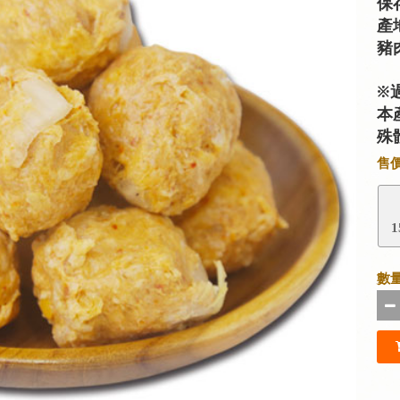
保
產
豬
※
本
殊
售
1
數