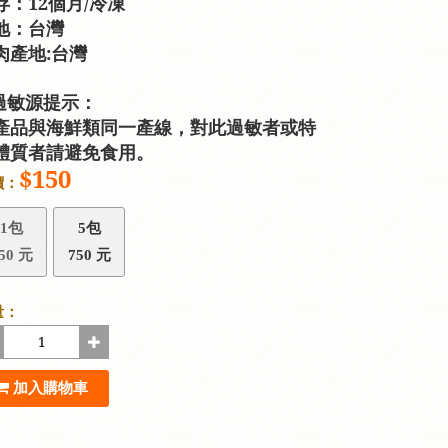
存：12個月/冷凍
地：台灣
肉產地:台灣
過敏源提示：
產品與海鮮類同一產線，對此過敏者或特
體質者請避免食用。
$150
價：
1包
5包
50 元
750 元
量：
加入購物車