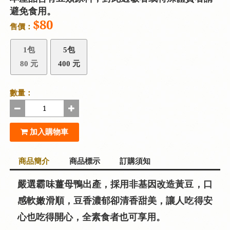
避免食用。
$80
售價：
1包
5包
80 元
400 元
數量：
加入購物車
商品簡介
商品標示
訂購須知
嚴選霸味薑母鴨出產，採用非基因改造黃豆，口
感軟嫩滑順，豆香濃郁卻清香甜美，讓人吃得安
心也吃得開心，全素食者也可享用。