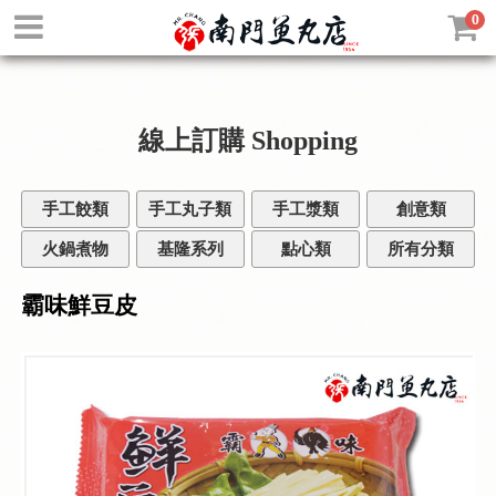
0
線上訂購
Shopping
手工餃類
手工丸子類
手工漿類
創意類
火鍋煮物
基隆系列
點心類
所有分類
霸味鮮豆皮