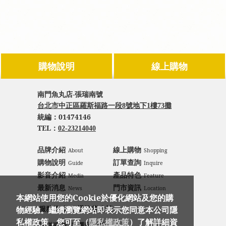
購物說明
線上購物
南門魚丸店-張瑞南號
台北市中正區羅斯福路一段8號地下1樓73攤
統編：
01474146
TEL：
02-23214040
品牌介紹
線上購物
About
Shopping
購物說明
訂單查詢
Guide
Inquire
影音介紹
產品特色
Media
Feature
最新消息
門市資訊
News
Location
本網站使用您的Cookie於優化網站及您的購
｜
物經驗。繼續瀏覽網站即表示您同意本公司隱
服務條款
退換貨政策
私權政策，您可至（
隱私權政策
）了解詳細資
｜
運送政策
隱私政策