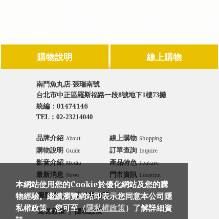
購物說明
線上購物
南門魚丸店-張瑞南號
台北市中正區羅斯福路一段8號地下1樓73攤
統編：
01474146
TEL：
02-23214040
品牌介紹
線上購物
About
Shopping
購物說明
訂單查詢
Guide
Inquire
影音介紹
產品特色
Media
Feature
最新消息
門市資訊
News
Location
本網站使用您的Cookie於優化網站及您的購
｜
物經驗。繼續瀏覽網站即表示您同意本公司隱
服務條款
退換貨政策
私權政策，您可至（
隱私權政策
）了解詳細資
｜
運送政策
隱私政策