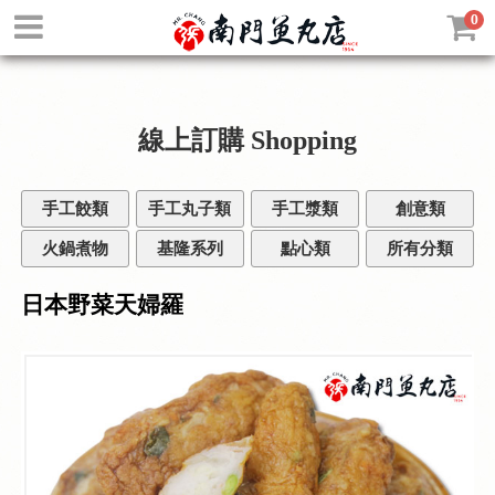
0
線上訂購
Shopping
手工餃類
手工丸子類
手工漿類
創意類
火鍋煮物
基隆系列
點心類
所有分類
日本野菜天婦羅