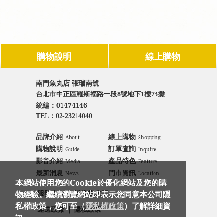
購物說明
線上購物
南門魚丸店-張瑞南號
台北市中正區羅斯福路一段8號地下1樓73攤
統編：
01474146
TEL：
02-23214040
品牌介紹
線上購物
About
Shopping
購物說明
訂單查詢
Guide
Inquire
影音介紹
產品特色
Media
Feature
最新消息
門市資訊
News
Location
本網站使用您的Cookie於優化網站及您的購
｜
物經驗。繼續瀏覽網站即表示您同意本公司隱
服務條款
退換貨政策
私權政策，您可至（
隱私權政策
）了解詳細資
｜
運送政策
隱私政策