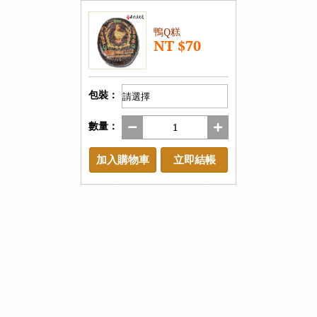
鴨Q糕
NT $70
包裝：
數量：
加入購物車
立即結帳