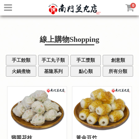
0
線上購物
Shopping
手工餃類
手工丸子類
手工漿類
創意類
火鍋煮物
基隆系列
點心類
所有分類
翡翠花枝
黃金豆竹