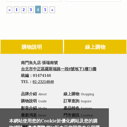
4
«
1
2
3
5
»
購物說明
線上購物
南門魚丸店-張瑞南號
台北市中正區羅斯福路一段8號地下1樓73攤
統編：
01474146
TEL：
02-23214040
品牌介紹
線上購物
About
Shopping
購物說明
訂單查詢
Guide
Inquire
影音介紹
產品特色
Media
Feature
最新消息
門市資訊
News
Location
本網站使用您的Cookie於優化網站及您的購
｜